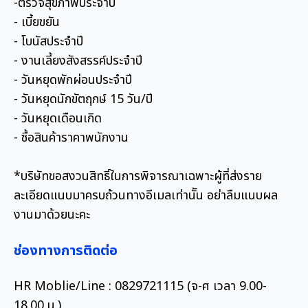
-ตรวจสุขภาพประจำปี
- เบี้ยขยัน
- โบนัสประจำปี
- งานเลี้ยงสังสรรค์ประจำปี
- วันหยุดพักผ่อนประจำปี
- วันหยุดนักขัตฤกษ์ 15 วัน/ปี
- วันหยุดเดือนเกิด
- ซื้อสินค้าราคาพนักงาน
*บริษัทขอสงวนสิทธิ์ในการพิจารณาเฉพาะผู้ที่ส่งราย
ละเอียดแนบมาครบถ้วนทางอีเมลเท่านััน อย่าลืมแนบผล
งานมาด้วยนะคะ
ช่องทางการติดต่อ
HR Moblie/Line : 0829721115 (จ-ศ เวลา 9.00-
18.00 น.)