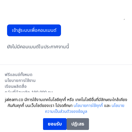
เข้าสู่ระบบเพื่อคอมเมนต์
ยังไม่มีคอมเมนต์ในประกาศงานนี้
ฟรีแลนซ์ทั้งหมด
นโยบายการใช้งาน
เรียนผลิตสื่อ
กลุ่มที่มีสมาชิก 190,000 คน
jalearn.co มีการใช้งานเทคโนโลยีคุกกี้ หรือ เทคโนโลยีอื่นที่มีลักษณะใกล้เคียง
กันกับคุกกี้ บนเว็บไซต์ของเรา โปรดศึกษา
นโยบายการใช้คุกกี้
และ
นโยบาย
ความเป็นส่วนตัวของข้อมูล
© Moodia Motive Co., Ltd.
jalearn.co อยู่ในช่วงพัฒนาระบบ หากต้องการ Feedback โปรดแจ้งทาง
ยอมรับ
ปฏิเสธ
Line: @jalearn