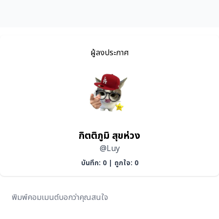
ผู้ลงประกาศ
กิตติภูมิ สุขห่วง
@Luy
บันทึก: 0
|
ถูกใจ: 0