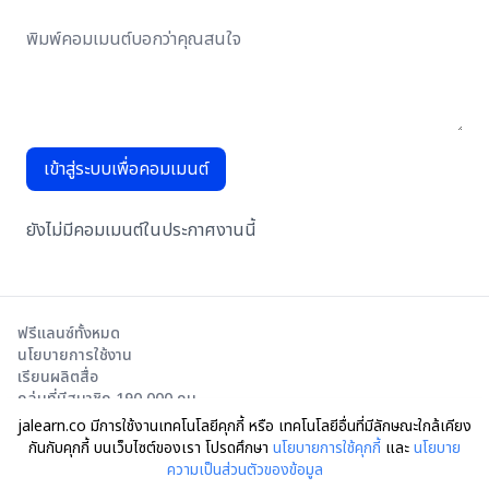
เข้าสู่ระบบเพื่อคอมเมนต์
ยังไม่มีคอมเมนต์ในประกาศงานนี้
ฟรีแลนซ์ทั้งหมด
นโยบายการใช้งาน
เรียนผลิตสื่อ
กลุ่มที่มีสมาชิก 190,000 คน
jalearn.co มีการใช้งานเทคโนโลยีคุกกี้ หรือ เทคโนโลยีอื่นที่มีลักษณะใกล้เคียง
กันกับคุกกี้ บนเว็บไซต์ของเรา โปรดศึกษา
นโยบายการใช้คุกกี้
และ
นโยบาย
ความเป็นส่วนตัวของข้อมูล
© Moodia Motive Co., Ltd.