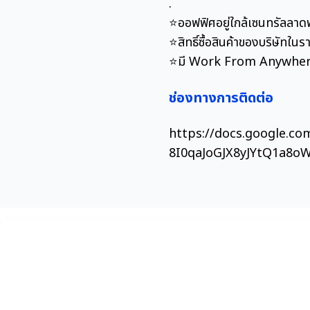
.
⭐️ออฟฟิศอยู่ใกล้เซนทรัลลา
⭐️สิทธิ์ซื้อสินค้าของบริษัทใ
⭐️มี Work From Anywhere 
ช่องทางการติดต่อ
https://docs.google.c
8I0qaJoGJX8yJYtQ1a8o