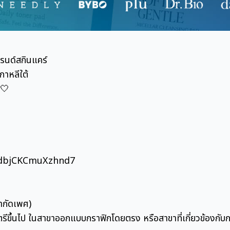
รนด์สกินแคร์
กาหลีใต้
🤍
aidbjCKCmuXzhnd7
จำกัดเพศ)
ตรีขึ้นไป ในสาขาออกแบบกราฟิกโดยตรง หรือสาขาที่เกี่ยวข้องก