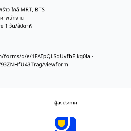
ดพร้าว ใกล้ MRT, BTS
นราคาพนักงาน
1 วัน/สัปดาห์
om/forms/d/e/1FAIpQLSdUvfbEjkg0lai-
W93ZNHfU43Trag/viewform
ผู้ลงประกาศ