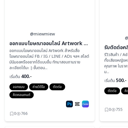
@miewmiew
@
ออกแบบโฆษณาออนไลน์ Artwork สำหรับสื่อโฆษณาออนไลน์ FB / IG / LINE / ADs ฯลฯ
ออกแบบโฆษณาออนไลน์ Artwork สำหรับสื่อ
รีวิวสินค้า / 
โฆษณาออนไลน์ FB / IG / LINE / ADs ฯลฯ สไลต์
ทั้งเสียงหญิงหร
มินิมอลหรืออยากได้แบบอื่น ทักมาสอบถามราย
คุณภาพ ในราคาที
ละเอียดได้นะ :) ขั้นตอน...
ม...
400.-
เริ่มต้น
500.-
เริ่มต้น
ออกแบบ
ถ่ายวิดีโอ
ตัดต่อ
ตัดต่อ
คิ
คิดคอนเทนต์
0
755
0
766