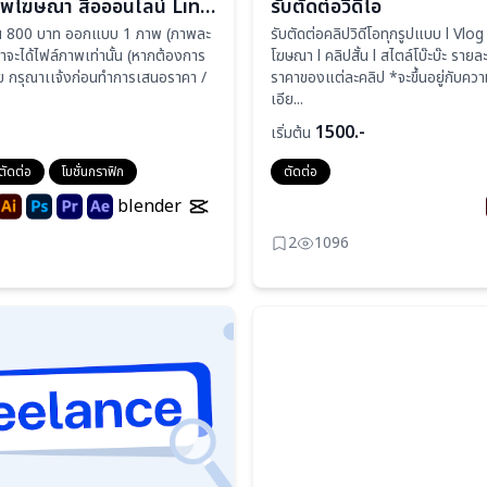
ออกแบบภาพโฆษณา สื่อออนไลน์ Line/FB/IG
รับตัดต่อวิดีโอ
ต้น 800 บาท ออกแบบ 1 ภาพ (ภาพละ
รับตัดต่อคลิปวิดีโอทุกรูปแบบ l Vlog
าจะได้ไฟล์ภาพเท่านั้น (หากต้องการ
โฆษณา l คลิปสั้น l สไตล์โบ๊ะบ๊ะ ราย
วย กรุณาเเจ้งก่อนทำการเสนอราคา /
ราคาของแต่ละคลิป *จะขึ้นอยู่กับคว
เอีย...
1500.-
เริ่มต้น
ตัดต่อ
โมชั่นกราฟิก
ตัดต่อ
blender
2
1096