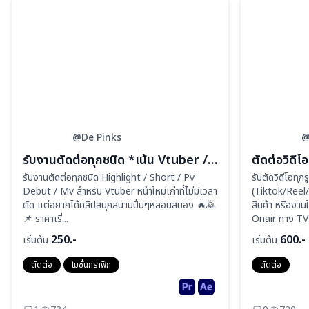
@De Pinks
@
รับงานตัดต่อทุกชนิด *เน้น Vtuber / Streamer* Pv debut / Highlight / Funny Montage / Montage / Short / Vlog / tiktok
ตัดต่อวิดี
รับงานตัดต่อทุกชนิด Highlight / Short / Pv
รับตัดวิดีโอทุ
Debut / Mv สำหรับ Vtuber หน้าใหม่เก่าที่ไม่มีเวลา
(Tiktok/Reel
ตัด แต่อยากได้คลิปสนุกสนานปั่นๆหลอนสมอง 🔥🙇‍
สินค้า หรืองาน
📌 ราคาเริ่...
Onair ทาง TV
250.-
600.-
เริ่มต้น
เริ่มต้น
ตัดต่อ
โมชั่นกราฟิก
ตัดต่อ