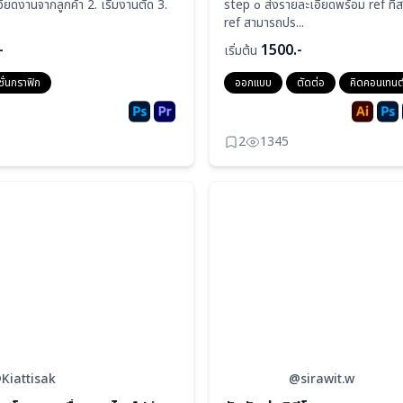
ียดงานจากลูกค้า 2. เริ่มงานตัด 3.
step ๐ ส่งรายละเอียดพร้อม ref ที่ส
ref สามารถปร...
-
1500.-
เริ่มต้น
ชั่นกราฟิก
ออกแบบ
ตัดต่อ
คิดคอนเทนต
2
1345
Kiattisak
@sirawit.w