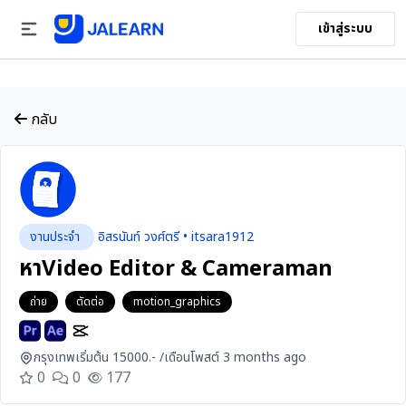
เข้าสู่ระบบ
กลับ
งานประจำ
อิสรนันท์ วงศ์ตรี • itsara1912
หาVideo Editor & Cameraman
ถ่าย
ตัดต่อ
motion_graphics
กรุงเทพ
เริ่มต้น 15000.- /เดือน
โพสต์ 3 months ago
0
0
177