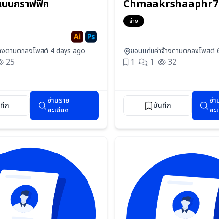
บบกราฟฟิก
Chmaakrshaaphr7
ถ่าย
จ้างตามตกลง
โพสต์ 4 days ago
ขอนแก่น
ค่าจ้างตามตกลง
โพสต์ 
25
1
1
32
อ่านราย
อ่า
นทึก
บันทึก
ละเอียด
ละเ