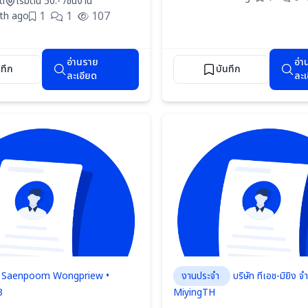
ด้
เริ่มต้น 50.- /ชิ้นงาน
1
1
107
th ago
อ่านราย
อ่า
นทึก
บันทึก
ละเอียด
ละเ
Saenpoom Wongpriew •
งานประจำ
บริษัท ทีเอช-มิยิง จำ
3
MiyingTH