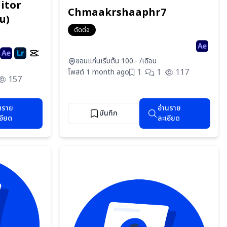
itor
Chmaakrshaaphr7
้น)
ตัดต่อ
ขอนแก่น
เริ่มต้น 100.- /เดือน
1
1
117
โพสต์ 1 month ago
157
นราย
อ่านราย
บันทึก
อียด
ละเอียด