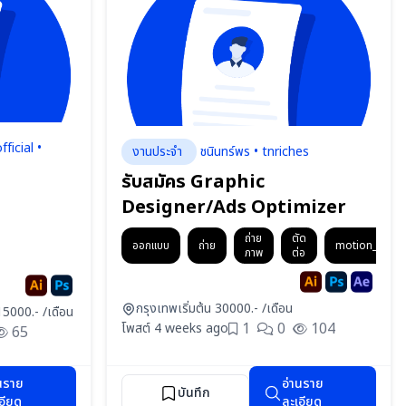
ficial •
งานประจำ
ชนินทร์พร • tnriches
รับสมัคร Graphic
Designer/Ads Optimizer
ถ่าย
ตัด
ออกแบบ
ถ่าย
motion_graph
ภาพ
ต่อ
กรุงเทพ
เริ่มต้น 30000.- /เดือน
 15000.- /เดือน
1
0
104
โพสต์ 4 weeks ago
65
นราย
อ่านราย
บันทึก
อียด
ละเอียด