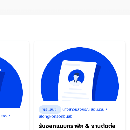
ฟรีแลนซ์
นางสาวอลงกรณ์ สอนบวบ •
ถาพร •
alongkonsonbuab
รับออกแบบกราฟิก & งานตัดต่อ