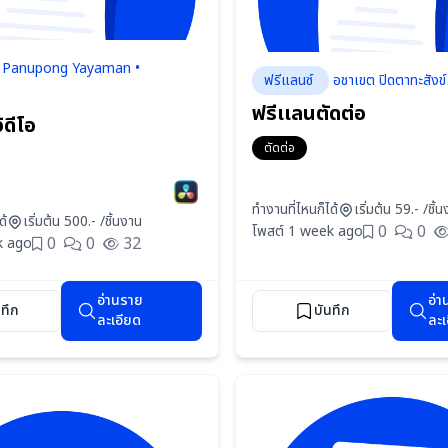
Panupong Yayaman •
ฟรีแลนซ์
อชาเขต ปิดตาทะสังข
ฟรีเเลนตัดต่อ
ิดีโอ
ตัดต่อ
ทำงานที่ไหนก็ได้
เริ่มต้น 59.- /ชิ้
ด้
เริ่มต้น 500.- /ชิ้นงาน
0
0
โพสต์ 1 week ago
0
0
32
k ago
อ่านราย
อ่า
นทึก
บันทึก
ละเอียด
ละเ