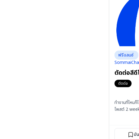
ฟรีแลนซ์
SommaiCha
ตัดต่อสีดี
ตัดต่อ
ทำงานที่ไหนก็ไ
โพสต์ 2 wee
บั