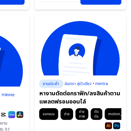
งานประจำ
มินตรา สุบัวเขียว • mintra
หางานตัดต่อกราฟิก/ลงสินค้าตาม
• H4nnie
แพลตฟรอมออนไล์
ถ่าย
ตัด
ออกแบบ
ถ่าย
motion_graph
ภาพ
ต่อ
้นงาน
91