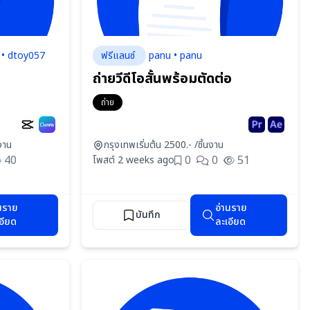
์ • dtoy057
ฟรีแลนซ์
panu • panu
ถ่ายวีดีโอสั้นพร้อมตัดต่อ
ถ่าย
นงาน
กรุงเทพ
เริ่มต้น 2500.- /ชิ้นงาน
40
0
0
51
โพสต์ 2 weeks ago
นราย
อ่านราย
บันทึก
อียด
ละเอียด