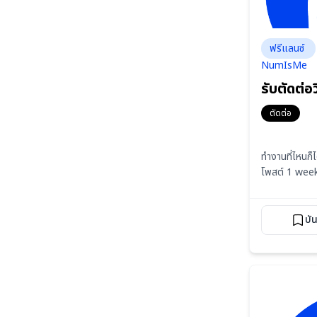
ฟรีแลนซ์
NumIsMe
รับตัดต่อว
ตัดต่อ
ทำงานที่ไหนก็ไ
โพสต์ 1 wee
บั