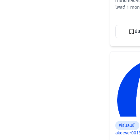
ทำงานที่ไหนก็ไ
โพสต์ 1 mon
บั
ฟรีแลนซ์
akeever001