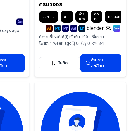
ครบวงจร
ถ่าย
ตัด
ออกแบบ
ถ่าย
motion_graph
ภาพ
ต่อ
blender
6 days ago
ทำงานที่ไหนก็ได้
เริ่มต้น 100.- /ชิ้นงาน
0
0
34
โพสต์ 1 week ago
นราย
อ่านราย
บันทึก
อียด
ละเอียด