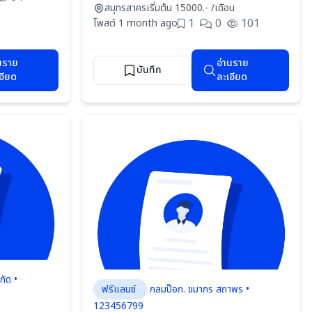
สมุทรสาคร
เริ่มต้น 15000.- /เดือน
1
0
101
โพสต์ 1 month ago
นราย
อ่านราย
บันทึก
อียด
ละเอียด
กัด •
ฟรีแลนซ์
กลมป๊อก. ขมากร สถาพร •
123456799