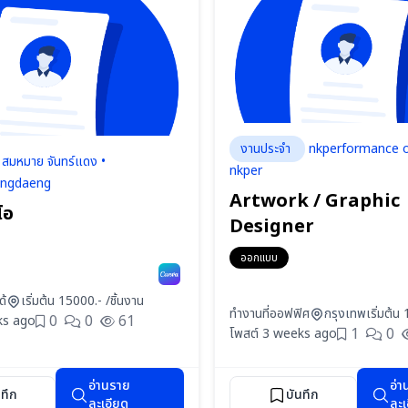
งานประจำ
nkperformance of
สมหมาย จันทร์แดง •
nkper
ngdaeng
Artwork / Graphic
โอ
Designer
ออกแบบ
ด้
เริ่มต้น 15000.- /ชิ้นงาน
ทำงานที่ออฟฟิศ
กรุงเทพ
เริ่มต้น
0
0
61
ks ago
1
0
โพสต์ 3 weeks ago
อ่านราย
อ่า
นทึก
บันทึก
ละเอียด
ละเ