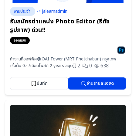
งานประจำ
- • jalearnadmin
รับสมัครตำแหน่ง Photo Editor (รีทัช
รูปภาพ) ด่วน!!
ออกแบบ
ทำงานที่ออฟฟิศ
OAI Tower (MRT Phetchaburi) กรุงเทพ
2
0
638
เริ่มต้น 0.- /เดือน
โพสต์ 2 years ago
บันทึก
อ่านรายละเอียด