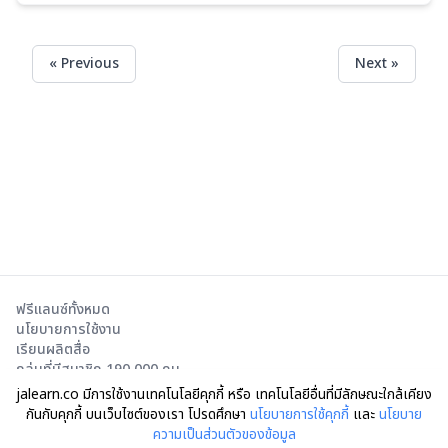
« Previous
Next »
ฟรีแลนซ์ทั้งหมด
นโยบายการใช้งาน
เรียนผลิตสื่อ
กลุ่มที่มีสมาชิก 190,000 คน
jalearn.co มีการใช้งานเทคโนโลยีคุกกี้ หรือ เทคโนโลยีอื่นที่มีลักษณะใกล้เคียง
กันกับคุกกี้ บนเว็บไซต์ของเรา โปรดศึกษา
นโยบายการใช้คุกกี้
และ
นโยบาย
ความเป็นส่วนตัวของข้อมูล
© Moodia Motive Co., Ltd.