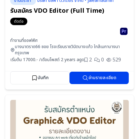
งานประจำ
บริษัท อัลฟ่า ติวเตอร์ จำกัด • jalearnadmin
รับสมัคร VDO Editor (Full Time)
ตัดต่อ
ทำงานที่ออฟฟิศ
บางนาตราด66 ซอย โรงเรียนราชวินิตบางแก้ว ใกล้เมกาบางนา
กรุงเทพ
2
0
529
เริ่มต้น 17000.- /เดือน
โพสต์ 2 years ago
บันทึก
อ่านรายละเอียด