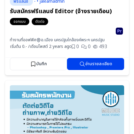
ฟรีแลนซ์
- • jalearnadmin
รับสมัครฟรีแลนซ์ Editor (จ้างรายเดือน)
ออกแบบ
ตัดต่อ
ทำงานที่ออฟฟิศ
อ.เมือง นครปฐมใกล้องค์พระฯ นครปฐม
0
0
493
เริ่มต้น 0.- /เดือน
โพสต์ 2 years ago
บันทึก
อ่านรายละเอียด