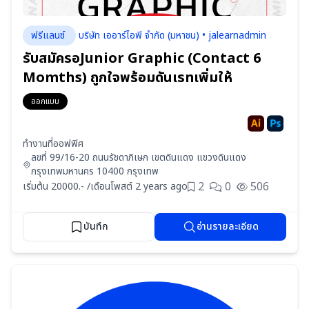
ฟรีแลนซ์
บริษัท เออาร์ไอพี จำกัด (มหาชน) • jalearnadmin
รับสมัครอJunior Graphic (Contact 6
Momths) ถูกใจพร้อมดันเรทเพิ่มให้
ออกแบบ
ทำงานที่ออฟฟิศ
ลขที่ 99/16-20 ถนนรัชดาภิเษก เขตดินแดง แขวงดินแดง
กรุงเทพมหานคร 10400 กรุงเทพ
2
0
506
เริ่มต้น 20000.- /เดือน
โพสต์ 2 years ago
บันทึก
อ่านรายละเอียด