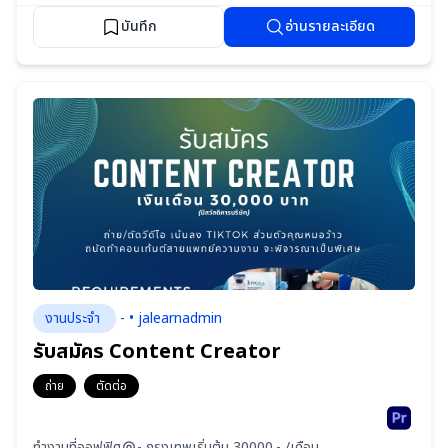
บันทึก
อ่านรายละเอียด
งานประจำ
- • jalearnadmin
รับสมัคร Content Creator
ถ่าย
ตัดต่อ
ทำงานที่ออฟฟิศ
- กรุงเทพ
เริ่มต้น 30000.- /เดือน