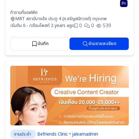
ทำงานที่ออฟฟิศ
MRT สถานีบางอ้อ ประตู 4 (ถ.จรัญสนิทวงศ์) กรุงเทพ
0
0
539
เริ่มต้น 0.- /เดือน
โพสต์ 2 years ago
บันทึก
อ่านรายละเอียด
งานประจำ
Befriends Clinic • jalearnadmin